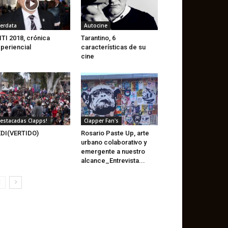
erdata
Autocine
ITI 2018, crónica
Tarantino, 6
periencial
características de su
cine
estacadas Clapps!
Clapper Fan's
DI(VERTIDO)
Rosario Paste Up, arte
urbano colaborativo y
emergente a nuestro
alcance_Entrevista...