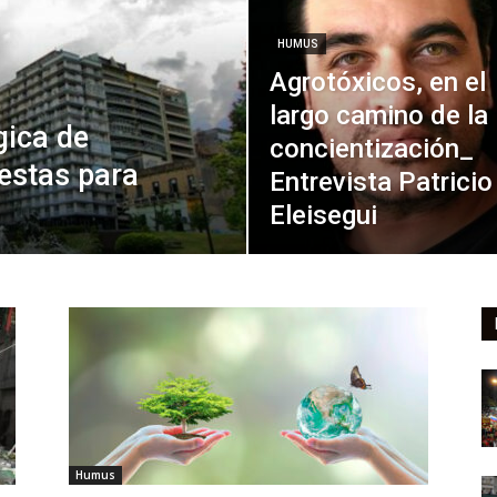
HUMUS
Agrotóxicos, en el
largo camino de la
gica de
concientización_
estas para
Entrevista Patricio
Eleisegui
Humus