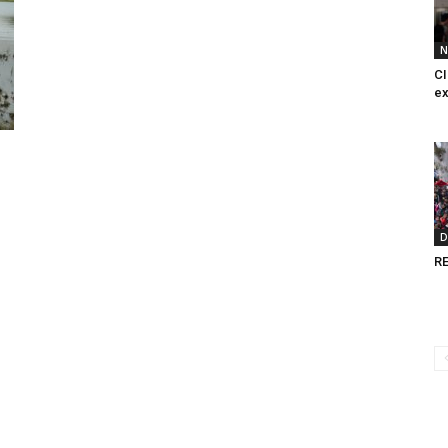
N
CI
ex
D
RE