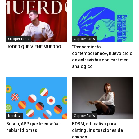
Clapper Fan's
Clapper Fan's
JODER QUE VIENE MUERDO
“Pensamiento
contemporáneo», nuevo ciclo
de entrevistas con carácter
analógico
Nerdata
Clapper Fan's
Busuu, APP que te enseña a
BDSM, educativo para
hablar idiomas
distinguir situaciones de
abusos