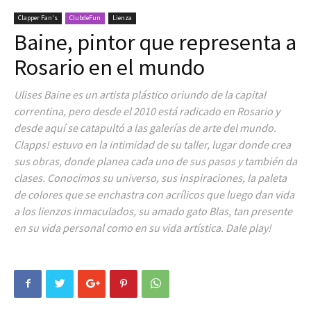
Clapper Fan's
ClubdeFun
Lienza
Baine, pintor que representa a
Rosario en el mundo
Ulises Baine es un artista plástico oriundo de la capital
correntina, pero desde el 2010 está radicado en Rosario y
desde aquí se catapultó a las galerías de arte del mundo.
Clapps! estuvo en la intimidad de su taller, lugar donde crea
sus obras, donde planea cada uno de sus pasos y también da
clases. Conocimos su universo, sus inspiraciones, la paleta
de colores que se enchastra con acrílicos que luego dan vida
a los lienzos inmaculados, su amado gato Blas, tan presente
en su vida personal como en su vida artística. Dale play!