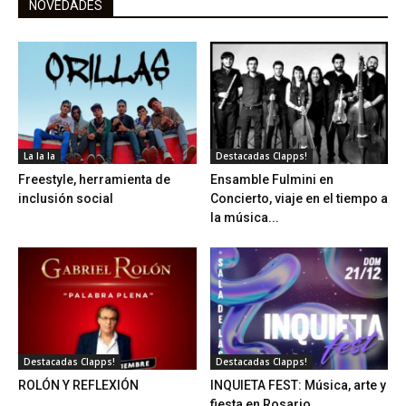
NOVEDADES
La la la
Destacadas Clapps!
Freestyle, herramienta de
Ensamble Fulmini en
inclusión social
Concierto, viaje en el tiempo a
la música...
Destacadas Clapps!
Destacadas Clapps!
ROLÓN Y REFLEXIÓN
INQUIETA FEST: Música, arte y
fiesta en Rosario