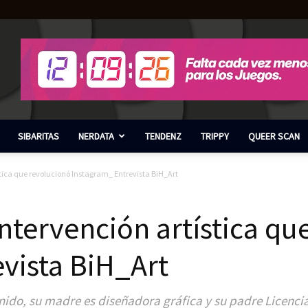
SIBARITAS
NERDATA
TENDENZ
TRIPPY
QUEER SCAN
stica que revolucionó Instagram_ Entrevista BiH_Art
intervención artística qu
vista BiH_Art
onido, su madre es diseñadora gráfica y su padre Licenc