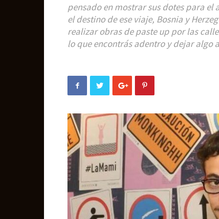
pensado en mostrar sus dotes para el a
el destino de ese viaje, Bosnia y Herze
realizar obras de paste up por las call
lo que encontrás adentro y dejar algo 