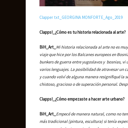
Clapper txt_GEORGINA MONFORTE_Ago_2019
Clapps!_¿Cómo es tu historia relacionada al arte?
BiH_Art_
Mi historia relacionada al arte no es muy
viaje que hice por los Balcanes europeos en Bosn
bunkers de guerra entre yugoslavos y bosnias, vi u
varios lenguajes. La posibilidad de atravesar un 
y cuando volví de alguna manera resignifiqué la s
chistoso, gracioso o de superación personal. Desp
Clapps!_¿Cómo empezaste a hacer arte urbano?
BiH_Art_
Empecé de manera natural, como no tenía
más tradicional (pintura, escultura) si tenía exper