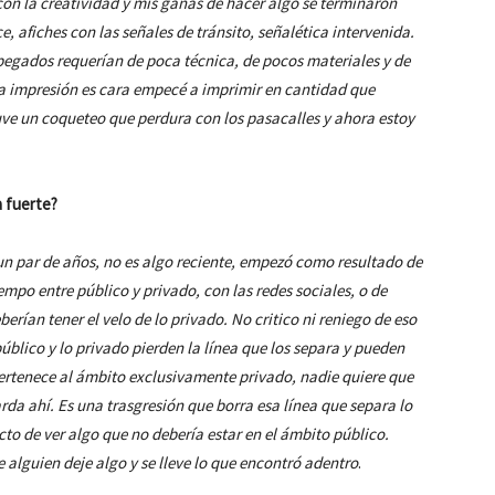
on la creatividad y mis ganas de hacer algo se terminaron
e, afiches con las señales de tránsito, señalética intervenida.
 pegados requerían de poca técnica, de pocos materiales y de
la impresión es cara empecé a imprimir en cantidad que
uve un coqueteo que perdura con los pasacalles y ahora estoy
a fuerte?
n par de años, no es algo reciente, empezó como resultado de
empo entre público y privado, con las redes sociales, o de
rían tener el velo de lo privado. No critico ni reniego de eso
úblico y lo privado pierden la línea que los separa y pueden
 pertenece al ámbito exclusivamente privado, nadie quiere que
arda ahí. Es una trasgresión que borra esa línea que separa lo
to de ver algo que no debería estar en el ámbito público.
 alguien deje algo y se lleve lo que encontró adentro
.