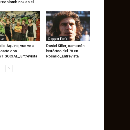
recolombino» en el...
lter
Clapper Fan's
ille Aquino, vuelve a
Daniel Killer, campeón
sario con
histórico del 78 en
TISOCIAL_Entrevista
Rosario_Entrevista