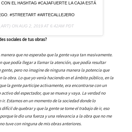
 CON EL HASHTAG #CAJAFUERTE LA CAJA ESTÁ
REGO. #STREETART #ARTECALLEJERO
_ART) ON
AUG 2, 2019 AT 6:42AM PDT
des sociales de tus obras?
a manera que no esperaba que la gente vaya tan masivamente.
n que podía llegar a llamar la atención, que podía resultar
e gente, pero no imagine de ninguna manera la potencia que
n la obra. Lo que yo venía haciendo en el ámbito público, en la
 que la gente participe activamente, era encontrarse con un
lo activo del espectador, que se mueva y vaya. La verdad no
n ir. Estamos en un momento de la sociedad donde lo
 difícil de quebrar y que la gente se tome el trabajo de ir, eso
rque le dio una fuerza y una relevancia a la obra que no me
no tuve con ninguna de mis obras anteriores.