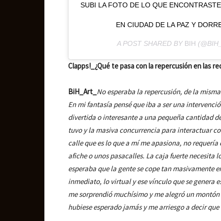
SUBI LA FOTO DE LO QUE ENCONTRASTE
EN CIUDAD DE LA PAZ Y DOR
A POST SHARED BY
BIH
(@BIH
Clapps!_¿Qué te pasa con la repercusión en las re
BiH_Art_
No esperaba la repercusión, de la mism
En mi fantasía pensé que iba a ser una intervenció
divertida o interesante a una pequeña cantidad d
tuvo y la masiva concurrencia para interactuar co
calle que es lo que a mí me apasiona, no requería
afiche o unos pasacalles. La caja fuerte necesita 
esperaba que la gente se cope tan masivamente e
inmediato, lo virtual y ese vínculo que se genera es
me sorprendió muchísimo y me alegró un montón po
hubiese esperado jamás y me arriesgo a decir que 