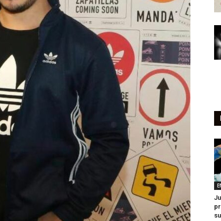
E
Ju
pr
su