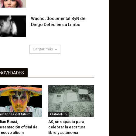
Wacho, documental ByN de
Diego Defeo en su Limbo
Cargar más
NOVEDADES
femérides del futuro
ClubdeFun
lián Rossi,
A0, un espacio para
esentación oficial de
celebrar la escritura
 nuevo álbum
libre y autónoma