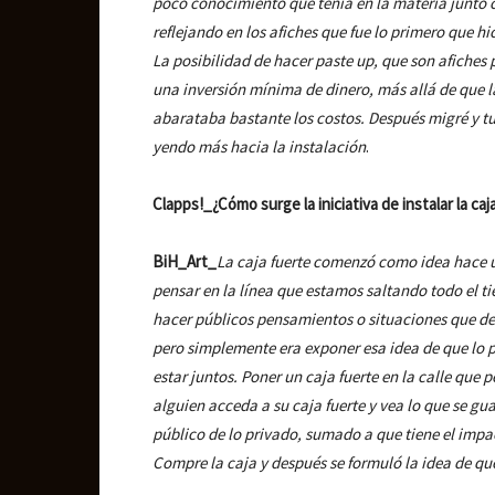
poco conocimiento que tenía en la materia junto c
reflejando en los afiches que fue lo primero que hic
La posibilidad de hacer paste up, que son afiches
una inversión mínima de dinero, más allá de que 
abarataba bastante los costos. Después migré y t
yendo más hacia la instalación
.
Clapps!_¿Cómo surge la iniciativa de instalar la caj
BiH_Art_
La caja fuerte comenzó como idea hace u
pensar en la línea que estamos saltando todo el ti
hacer públicos pensamientos o situaciones que debe
pero simplemente era exponer esa idea de que lo p
estar juntos. Poner un caja fuerte en la calle que
alguien acceda a su caja fuerte y vea lo que se gu
público de lo privado, sumado a que tiene el impac
Compre la caja y después se formuló la idea de que