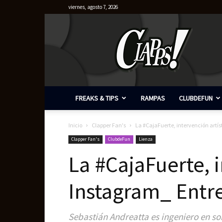
viernes, agosto 7, 2026
Clapps
FREAKS & TIPS
RAMPAS
CLUBDEFUN
Inicio
Clapper Fan's
La #CajaFuerte, intervención artí
Clapper Fan's
ClubdeFun
Lienza
La #CajaFuerte, 
Instagram_ Entre
Sebastián Andreatta es ingeniero en s