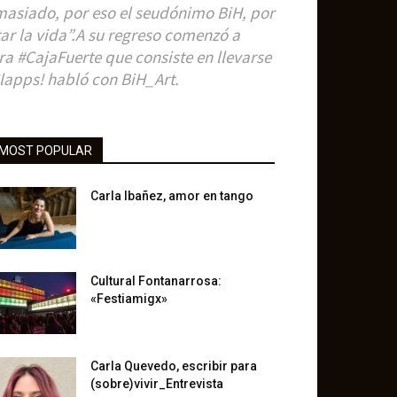
emasiado, por eso el seudónimo BiH, por
tar la vida”.A su regreso comenzó a
ra #CajaFuerte que consiste en llevarse
Clapps! habló con BiH_Art.
MOST POPULAR
Carla Ibañez, amor en tango
Cultural Fontanarrosa:
«Festiamigx»
Carla Quevedo, escribir para
(sobre)vivir_Entrevista