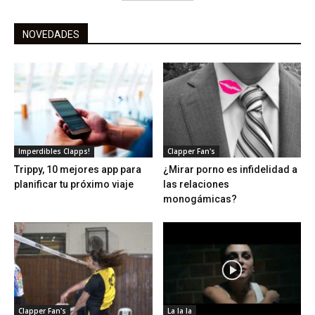
NOVEDADES
Imperdibles Clapps!
Clapper Fan's
Trippy, 10 mejores app para
¿Mirar porno es infidelidad a
planificar tu próximo viaje
las relaciones
monogámicas?
Clapper Fan's
La la la