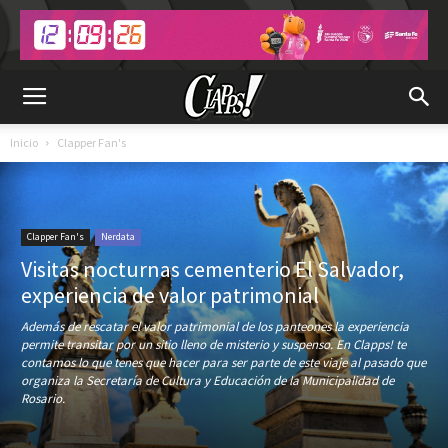
Inicio
Clapper Fan's
Clapper Fan's
Nerdata
Visitas nocturnas cementerio El Salvador,
experiencia de valor patrimonial
Además de rescatar el valor patrimonial de los panteones la experiencia
permite transitar por un sitio lleno de misterio y suspenso. En Clapps! te
contamos lo que tenes que hacer para ser parte de este viaje al pasado que
organiza la Secretaría de Cultura y Educación de la Municipalidad de
Rosario.