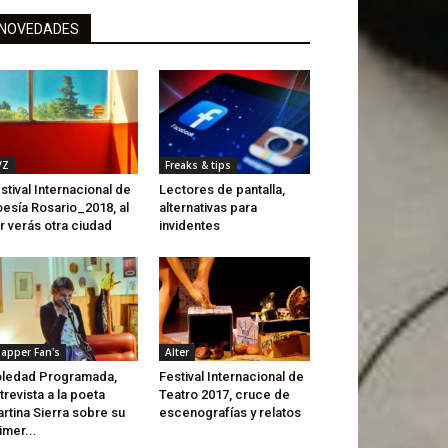
NOVEDADES
/Z
Freaks & tips
stival Internacional de
Lectores de pantalla,
esía Rosario_2018, al
alternativas para
r verás otra ciudad
invidentes
lapper Fan's
Alter
ledad Programada,
Festival Internacional de
trevista a la poeta
Teatro 2017, cruce de
rtina Sierra sobre su
escenografías y relatos
imer...