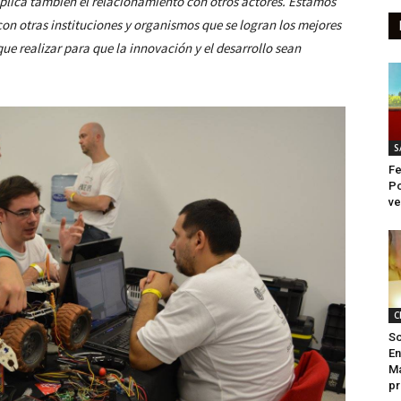
lica también el relacionamiento con otros actores.
Estamos
con otras instituciones y organismos que se logran los mejores
ue realizar para que la innovación y el desarrollo sean
S
Fe
Po
ve
C
So
En
Ma
pr