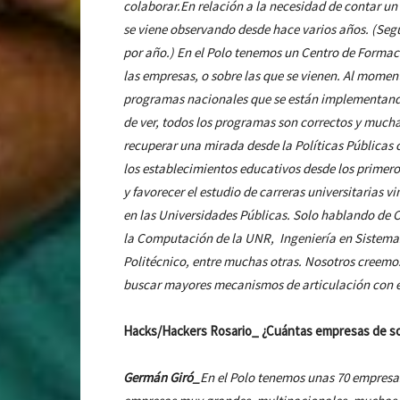
colaborar.En relación a la necesidad de contar u
se viene observando desde hace varios años. (Seg
por año.)
En el Polo tenemos un Centro de Formaci
las empresas, o sobre las que se vienen. Al mome
programas nacionales que se están implementando
de ver, todos los programas son correctos y much
recuperar una mirada desde la Políticas Públicas
los establecimientos educativos desde los primer
y favorecer el estudio de carreras universitarias v
en las Universidades Públicas. Solo hablando de C
la Computación de la UNR, Ingeniería en Sistemas
Politécnico, entre muchas otras. Nosotros creemos
buscar mayores mecanismos de articulación con el
Hacks/Hackers Rosario_ ¿Cuántas empresas de so
Germán Giró_
En el Polo tenemos unas 70 empresas