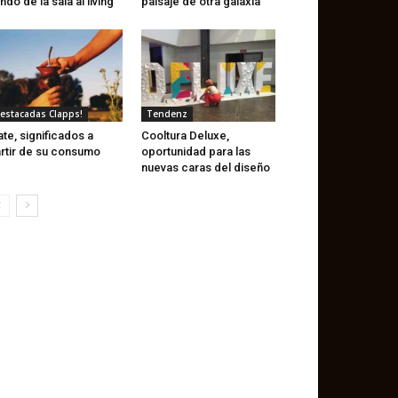
ndo de la sala al living
paisaje de otra galaxia
estacadas Clapps!
Tendenz
te, significados a
Cooltura Deluxe,
rtir de su consumo
oportunidad para las
nuevas caras del diseño