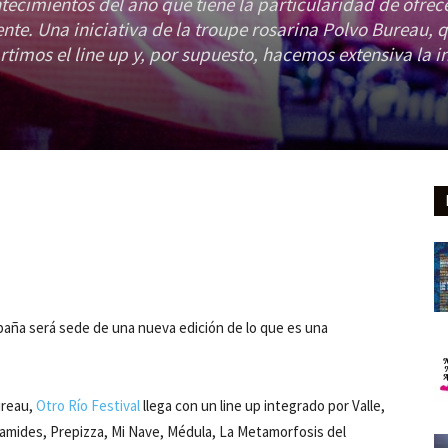
ntecimientos del año que tiene la particularidad de ofrec
te. Una iniciativa de la troupe rosarina Polvo Bureau, 
imos el line up y, por supuesto, hacemos extensiva la in
paña será sede de una nueva edición de lo que es una
ureau,
Otro Río Festival
llega con un line up integrado por Valle,
ramides, Prepizza, Mi Nave, Médula, La Metamorfosis del