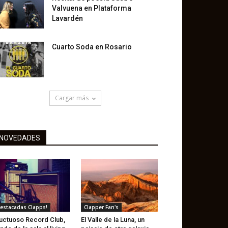
Valvuena en Plataforma
Lavardén
Cuarto Soda en Rosario
Cargar más
NOVEDADES
estacadas Clapps!
Clapper Fan's
uctuoso Record Club,
El Valle de la Luna, un