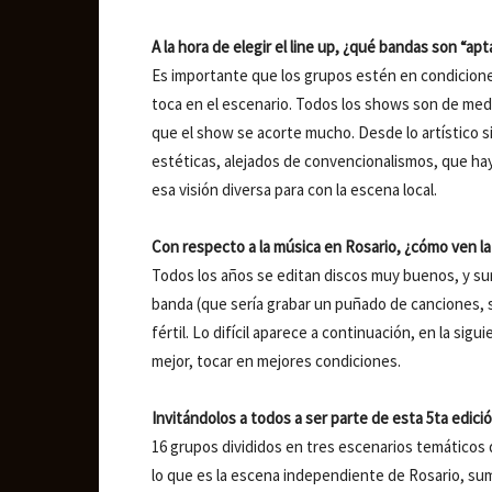
A la hora de elegir el line up, ¿qué bandas son “ap
Es importante que los grupos estén en condicione
toca en el escenario. Todos los shows son de med
que el show se acorte mucho. Desde lo artístico
estéticas, alejados de convencionalismos, que ha
esa visión diversa para con la escena local.
Con respecto a la música en Rosario, ¿cómo ven la
Todos los años se editan discos muy buenos, y s
banda (que sería grabar un puñado de canciones, su
fértil. Lo difícil aparece a continuación, en la sig
mejor, tocar en mejores condiciones.
Invitándolos a todos a ser parte de esta 5ta edición
16 grupos divididos en tres escenarios temáticos 
lo que es la escena independiente de Rosario, 