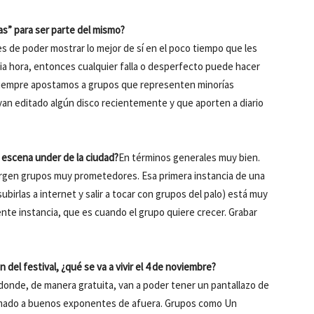
tas” para ser parte del mismo?
s de poder mostrar lo mejor de sí en el poco tiempo que les
ia hora, entonces cualquier falla o desperfecto puede hacer
 siempre apostamos a grupos que representen minorías
yan editado algún disco recientemente y que aporten a diario
 escena under de la ciudad?
En términos generales muy bien.
urgen grupos muy prometedores. Esa primera instancia de una
birlas a internet y salir a tocar con grupos del palo) está muy
uiente instancia, que es cuando el grupo quiere crecer. Grabar
 del festival, ¿qué se va a vivir el 4 de noviembre?
donde, de manera gratuita, van a poder tener un pantallazo de
sumado a buenos exponentes de afuera. Grupos como Un