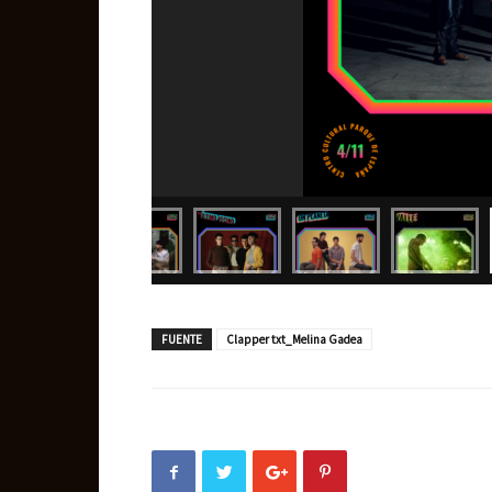
FUENTE
Clapper txt_Melina Gadea