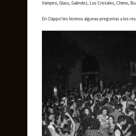
Vampiro, Glass, Galindez, Los Cristales, Chimo, Bu
En Clapps! les hicimos algunas preguntas a los res