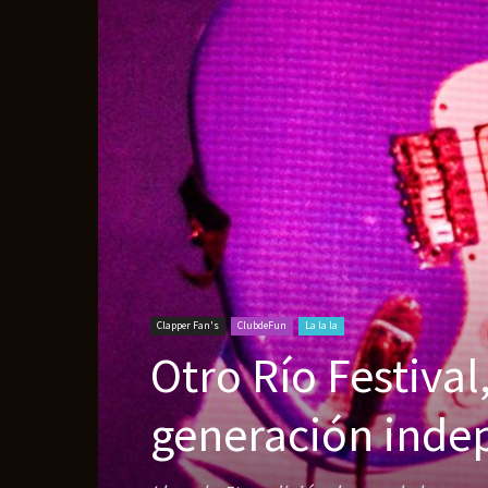
Clapper Fan's
ClubdeFun
La la la
Otro Río Festiva
generación inde