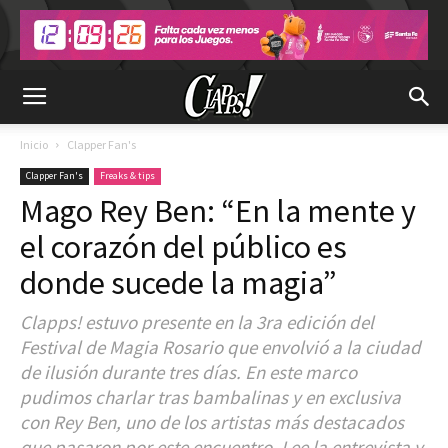
Inicio
Clapper Fan's
Clapper Fan's
Freaks & tips
Mago Rey Ben: “En la mente y
el corazón del público es
donde sucede la magia”
Clapps! estuvo presente en la 3ra edición del
Festival de Magia Rosario que envolvió a la ciudad
de ilusión durante tres días. En este marco
pudimos charlar tras bambalinas y en exclusiva
con Rey Ben, uno de los artistas más destacados
que pasaron por este encuentro. Lee la entrevista y