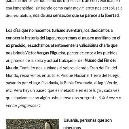
pausadamente viendo como los botes avanzan con velocidad en
esa inmensidad, sintiendo como cada movimiento nos estabiliza o
des-estabiliza,
nos da una sensación que se parece a la libertad.
Los días que no hacemos turismo aventura, los dedicamos a
conocer la historia del lugar, recorremos el museo marítimo en el
ex presidio, escuchamos atentamente la valiosísima charla que
nos brinda Víctor Vargas Filgueira
, perteneciente a los pueblos
originarios de la zona y actual trabajador del
Museo del Fin del
Mundo
. También nos subimos al sobrevalorado Tren del Fin del
Mundo, recorremos en auto el Parque Nacional Tierra del Fuego,
pasando por el lago Rivadavia, la Bahía Ensenada, el lago Verde,
etc. Pero hay un paseo que es ineludible en este lugar, cada vez
que charlamos con algún ushuaiense nos pregunta,
“¿Ya fueron a
ver los pingüinos?”.
Usuahia, personas que son
pingüinos