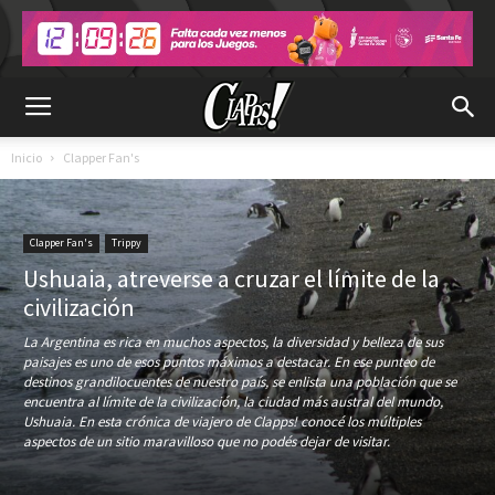
Inicio
Clapper Fan's
Clapper Fan's
Trippy
Ushuaia, atreverse a cruzar el límite de la
civilización
La Argentina es rica en muchos aspectos, la diversidad y belleza de sus
paisajes es uno de esos puntos máximos a destacar. En ese punteo de
destinos grandilocuentes de nuestro país, se enlista una población que se
encuentra al límite de la civilización, la ciudad más austral del mundo,
Ushuaia. En esta crónica de viajero de Clapps! conocé los múltiples
aspectos de un sitio maravilloso que no podés dejar de visitar.