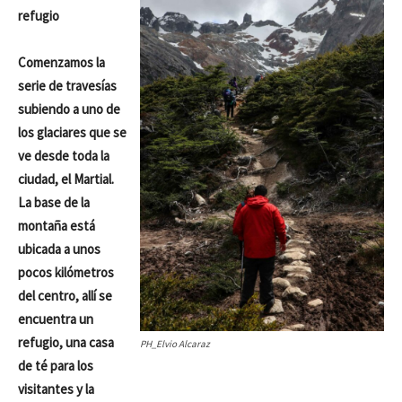
refugio
Comenzamos la
serie de travesías
subiendo a uno de
los glaciares que se
ve desde toda la
ciudad, el Martial.
La base de la
montaña está
ubicada a unos
pocos kilómetros
del centro, allí se
encuentra un
refugio, una casa
PH_Elvio Alcaraz
de té para los
visitantes y la