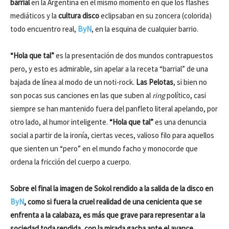
barrial
en la Argentina en el mismo momento en que los flashes
mediáticos y la
cultura disco
eclipsaban en su zoncera (colorida)
todo encuentro real,
ByN
, en la esquina de cualquier barrio.
“Hola que tal”
es la presentación de dos mundos contrapuestos
pero, y esto es admirable, sin apelar a la receta “barrial” de una
bajada de línea al modo de un noti-rock.
Las Pelotas
, si bien no
son pocas sus canciones en las que suben al
ring
político, casi
siempre se han mantenido fuera del panfleto literal apelando, por
otro lado, al humor inteligente.
“Hola que tal”
es una denuncia
social a partir de la ironía, ciertas veces, valioso filo para aquellos
que sienten un “pero” en el mundo facho y monocorde que
ordena la fricción del cuerpo a cuerpo.
Sobre el final la imagen de Sokol rendido a la salida de la disco en
ByN
, como si fuera la cruel realidad de una cenicienta que se
enfrenta a la calabaza, es más que grave para representar a la
sociedad toda rendida, con la mirada gacha ante el avance