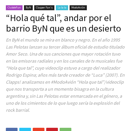
ClubdeFun
ByN
Clapper Fan's
La la la
ModoAvión
“Hola qué tal”, andar por el
barrio ByN que es un desierto
En ByN el mundo se mira en blanco y negro. En el año 1995
Las Pelotas lanzan su tercer álbum oficial de estudio titulado
Amor Seco. Una de sus canciones que mayor rotación tuvo
en las emisoras radiales y en los canales de tv musicales fue
“Hola que tal”, cuyo videoclip estuvo a cargo del realizador
Rodrigo Espina; años más tarde creador de “Luca” (2007). En
Clapps! analizamos en #ModoAvión “Hola que tal”/videoclip
que nos transporta a un momento bisagra en la cultura
argentina y, sin Las Pelotas estar enmarcada en el género, a
uno de los cimientos de lo que luego sería la explosión del
rock barrial.