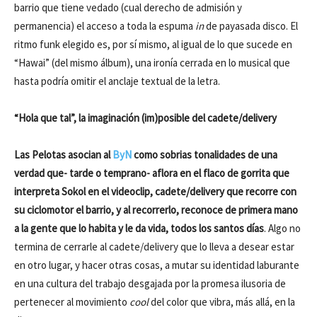
barrio que tiene vedado (cual derecho de admisión y
permanencia) el acceso a toda la espuma
in
de payasada disco. El
ritmo funk elegido es, por sí mismo, al igual de lo que sucede en
“Hawai” (del mismo álbum), una ironía cerrada en lo musical que
hasta podría omitir el anclaje textual de la letra.
“Hola que tal”, la imaginación (im)posible del cadete/delivery
Las Pelotas asocian al
ByN
como sobrias tonalidades de una
verdad que- tarde o temprano- aflora en el flaco de gorrita que
interpreta Sokol en el videoclip, cadete/delivery que recorre con
su ciclomotor el barrio, y al recorrerlo, reconoce de primera mano
a la gente que lo habita y le da vida, todos los santos días
. Algo no
termina de cerrarle al cadete/delivery que lo lleva a desear estar
en otro lugar, y hacer otras cosas, a mutar su identidad laburante
en una cultura del trabajo desgajada por la promesa ilusoria de
pertenecer al movimiento
cool
del color que vibra, más allá, en la