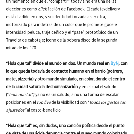
un momento en que el “compartir” todavía no era una de las
elecciones como
click
facilón de Facebook. El cadete/delivery
está dividido en dos, y su identidad forzada a ser otra,
motorizado para ir detrás de un color que le promete goce e
intensidad: peluca, traje ceñido y el “pase” prototípico de un
Travolta de cabotaje; ícono de la bobera disco de la segunda
mitad de los ´70.
“Hola que tal” divide el mundo en dos. Un mundo real en
ByN
, con
lo que queda todavía de contacto humano en el barrio (potrero,
mate, pizzería) y otro mundo simulado, en color, donde el centro
de la ciudad satura la deshumanización
y en el cual el saludo
(“
hola que tal”)
ya no es un saludo, sino una forma de escalar
posiciones en el
top five
de la visibilidad con “
todos los gestos tan
ajustados”
al costo-beneficio.
“Hola que tal” es, sin dudas, una canción política desde el punto
de vista de una ácida denuncia contra el nuevo mundo colonizado