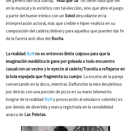
del género del rock barrial,
“Hola que tal”
no tiene nada que ver
en lo musical y lo estético con tal elección, sino que abre el juego
a partir del humor irónico con un
Sokol
descollante en la
interpretación actoral, más que creíble e hiper-realista en su
composición del cadete/delivery para aquellos que pueden dar fe
de la faceta anti-divo del
Bocha
.
La realidad
ByN
no es entonces límite culposo para que la
imaginación mediática le gane por goleada a todo encuentro
casual con un vecino y lo eyecte al cadete/Travolta a reflejarse en
la bola espejada que fragmenta su cuerpo
. La escena de la pareja
conversando en la disco, mientras Daffunchio la mira desdeñoso
por detrás con una porción de pizza en su mano (elemento
insigne de la realidad
ByN
y provocación al simulacro colorido) es
por demás de divertida y marca registrada en la sensibilidad
anarca de
Las Pelotas.