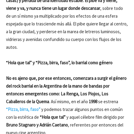
casas) y pérdida de una identidad estable. El pibe va y viene,
viene y va, y nunca tiene un lugar donde descansar
, sobre todo
de un sí mismo ya multiplicado por los efectos de una esfera
espejada que lo trasciende más allá. El pibe quiere llegar al centro,
a la gran ciudad, y perderse en la marea de letreros luminosos,
vidrieras y avenidas confundido su cuerpo con los flujos de los
autos.
“Hola que tal” y “Pizza, birra, faso”, lo barrial como género
No es ajeno que, por ese entonces, comenzara a surgir el género
del rock barrial en la Argentina de la mano de bandas por
entonces emergentes como: La Renga, Los Piojos, Los
Caballeros de la Quema
. Así mismo, en el año
1998
se estrena
“Pizza, birra, faso”
y podemos trazar algunos puntos en común
con la estética de
“Hola que tal”
y aquel célebre film dirigido por
Bruno Stagnaro y Adrián Caetano
, referentes por entonces del
nuevo cine argentino.