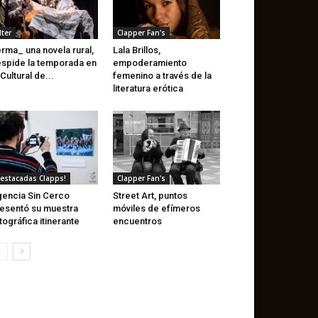
lter
Clapper Fan's
rma_ una novela rural,
Lala Brillos,
spide la temporada en
empoderamiento
 Cultural de...
femenino a través de la
literatura erótica
estacadas Clapps!
Clapper Fan's
encia Sin Cerco
Street Art, puntos
esentó su muestra
móviles de efímeros
tográfica itinerante
encuentros