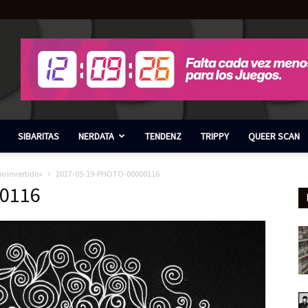
SIBARITAS
NERDATA
TENDENZ
TRIPPY
QUEER SCAN
po invertido»
2017-05-19-PHOTO-00000116
0116