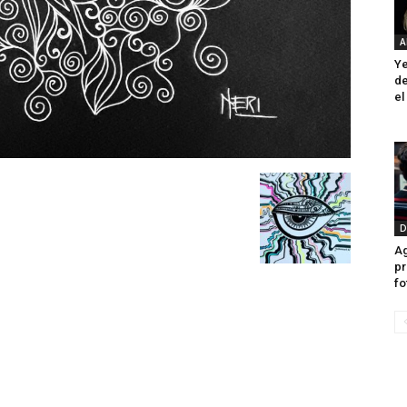
A
Ye
de
el
D
Ag
pr
fo