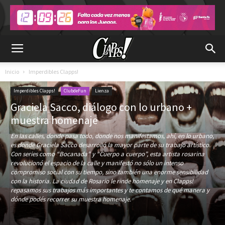
Inicio
Imperdibles Clapps!
Imperdibles Clapps!
ClubdeFun
Lienza
Graciela Sacco, diálogo con lo urbano +
muestra homenaje
En las calles, donde pasa todo, donde nos manifestamos, ahí, en lo urbano,
es donde Graciela Sacco desarrolló la mayor parte de su trabajo artístico.
Con series como “Bocanada” y “Cuerpo a cuerpo”, esta artista rosarina
revolucionó el espacio de la calle y manifestó no sólo un intenso
compromiso social con su tiempo, sino también una enorme sensibilidad
con la historia. La ciudad de Rosario le rinde homenaje y en Clapps!
repasamos sus trabajos más importantes y te contamos de qué manera y
dónde podés recorrer su muestra homenaje.