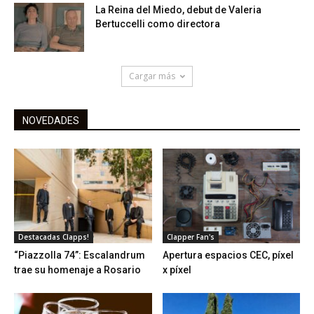
La Reina del Miedo, debut de Valeria
Bertuccelli como directora
Cargar más
NOVEDADES
Destacadas Clapps!
Clapper Fan's
“Piazzolla 74”: Escalandrum
Apertura espacios CEC, píxel
trae su homenaje a Rosario
x píxel