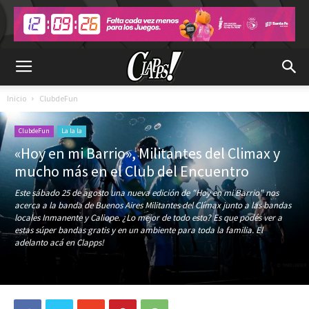
Inicio
ClubdeFun
ClubdeFun
La la la
«Hoy en mi Barrio», Militantes del Climax y
mucho más en el Club del Encuentro
Este sábado 25 de agosto una nueva edición de "Hoy en mi Barrio" nos
acerca a la banda de Buenos Aires Militantes del Clímax junto a las bandas
locales Inmanente y Caliope. ¿Lo mejor de todo esto? Es que podés ver a
estas súper bandas gratis y en un ambiente para toda la familia. El
adelanto acá en Clapps!