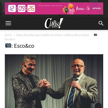
Inicio
Silkey Mundial, gran desfile de moda y coiffure_Bruno Salas
:
Esco&co
: Esco&co