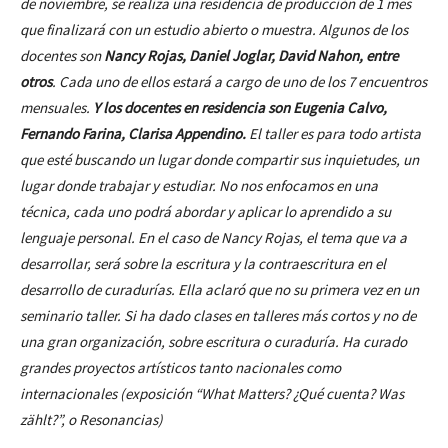
de noviembre, se realiza una residencia de producción de 1 mes
que finalizará con un estudio abierto o muestra.
Algunos de los
docentes son
Nancy Rojas, Daniel Joglar, David Nahon, entre
otros
. Cada uno de ellos estará a cargo de uno de los 7 encuentros
mensuales.
Y los docentes en residencia son Eugenia Calvo,
Fernando Farina, Clarisa Appendino.
El taller es para todo artista
que esté buscando un lugar donde compartir sus inquietudes, un
lugar donde trabajar y estudiar. No nos enfocamos en una
técnica, cada uno podrá abordar y aplicar lo aprendido a su
lenguaje personal.
En el caso de Nancy Rojas, el tema que va a
desarrollar, será sobre la escritura y la contraescritura en el
desarrollo de curadurías. Ella aclaró que no su primera vez en un
seminario taller. Si ha dado clases en talleres más cortos y no de
una gran organización, sobre escritura o curaduría. Ha curado
grandes proyectos artísticos tanto nacionales como
internacionales (exposición “What Matters? ¿Qué cuenta? Was
zählt?”, o
Resonancias
)