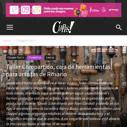
Inicio
Clapper Fan's
Clapper Fan's
ClubdeFun
Lienza
Taller Compartido, caja de herramientas
para artistas de Rosario
Desde abril hasta octubre se va a llevar a cabo Taller Compartido que
reúne en varios a encuentros, clínicas y talleres para artistas rosarinos de
toda índole, orientado para quienes quieran seguir capacitándose y
formar contactos con otros artistas. Esta movida es organizada por la
productora de arte "Crudo (coordinado por Yuyo Gardiol) y cuenta en sus
filas a docentes como la curadora Nancy Rojas; quienes respondieron para
Clapps! algunas preguntas relativas al devenir de la productora y al
magnífico proyecto que se avecina. A no colgarse que todavía está abierta
la inscripción hasta el viernes 30 de marzo.