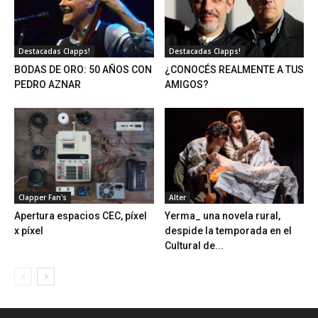
Destacadas Clapps!
Destacadas Clapps!
BODAS DE ORO: 50 AÑOS CON
¿CONOCÉS REALMENTE A TUS
PEDRO AZNAR
AMIGOS?
Clapper Fan's
Alter
Apertura espacios CEC, píxel
Yerma_ una novela rural,
x píxel
despide la temporada en el
Cultural de...