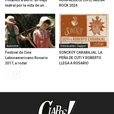
Pintando a Berni: un viaje
NONPALIDECE EN EL ARENA
teatral por la vida de un...
ROCK 2024
Autocine
Destacadas Clapps!
Festival de Cine
SONCKOY CARABAJAL: LA
Latinoamericano Rosario
PEÑA DE CUTI Y ROBERTO
2017, a rodar
LLEGA A ROSARIO