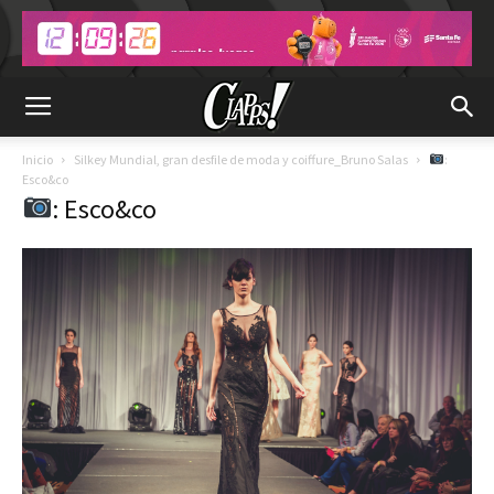
Inicio
Silkey Mundial, gran desfile de moda y coiffure_Bruno Salas
:
Esco&co
: Esco&co