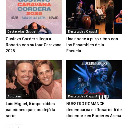
Destacadas Clapps!
Destacadas Clapps!
Gustavo Cordera llega a
Una noche a puro ritmo con
Rosario con su tour Caravana
los Ensambles de la
2025
Escuela...
Autocine
Destacadas Clapps!
Luis Miguel, 5 imperdibles
NUESTRO ROMANCE
canciones que nos dejó la
desembarca en Rosario: 6 de
serie
diciembre en Bioceres Arena