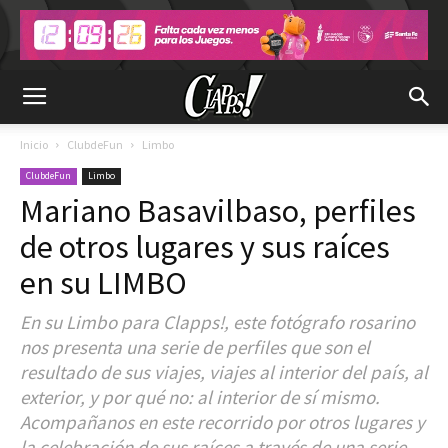
Inicio
ClubdeFun
Limbo
ClubdeFun
Limbo
Mariano Basavilbaso, perfiles
de otros lugares y sus raíces
en su LIMBO
En su Limbo para Clapps!, este fotógrafo rosarino
nos presenta una serie de perfiles que son el
resultado de sus viajes, viajes al interior del país, al
exterior, y por qué no: al interior de sí mismo.
Acompañanos en este recorrido por otros lugares y
la celebración de sus raíces a través de una serie