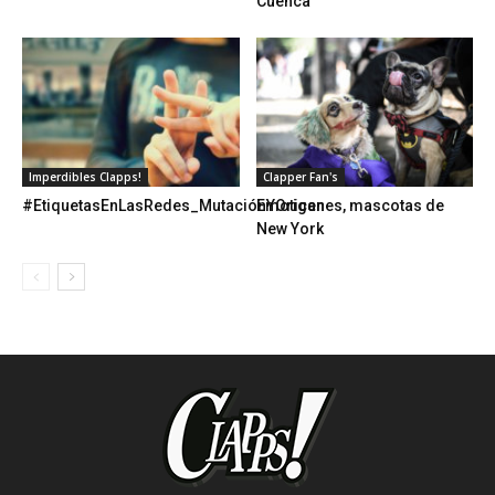
Cuenca
Imperdibles Clapps!
Clapper Fan's
#EtiquetasEnLasRedes_MutaciónYOrigen
Emoticanes, mascotas de
New York