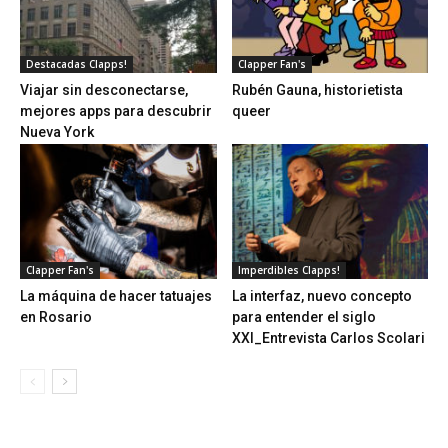
Destacadas Clapps!
Clapper Fan's
Viajar sin desconectarse,
Rubén Gauna, historietista
mejores apps para descubrir
queer
Nueva York
Clapper Fan's
Imperdibles Clapps!
La máquina de hacer tatuajes
La interfaz, nuevo concepto
en Rosario
para entender el siglo
XXI_Entrevista Carlos Scolari