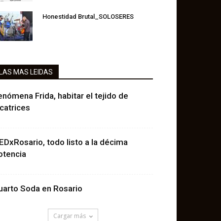
Honestidad Brutal_SOLOSERES
LAS MAS LEIDAS
enómena Frida, habitar el tejido de
icatrices
EDxRosario, todo listo a la décima
otencia
uarto Soda en Rosario
Cargar más