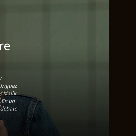
re
y
driguez
e Malik
. En un
 debate