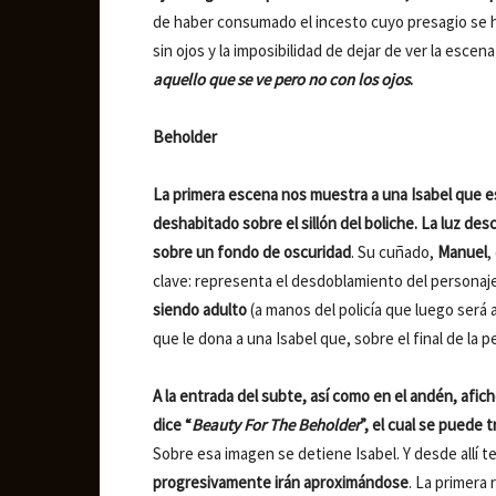
de haber consumado el incesto cuyo presagio se h
sin ojos y la imposibilidad de dejar de ver la esce
aquello que se ve pero no con los ojos
.
Beholder
La primera escena nos muestra a una Isabel que es
deshabitado sobre el sillón del boliche. La luz de
sobre un fondo de oscuridad
. Su cuñado,
Manuel
,
clave: representa el desdoblamiento del personaj
siendo adulto
(a manos del policía que luego será
que le dona a una Isabel que, sobre el final de la 
A la entrada del subte, así como en el andén, afic
dice “
Beauty For The Beholder
”, el cual se puede
Sobre esa imagen se detiene Isabel. Y desde allí
progresivamente irán aproximándose
. La primera 