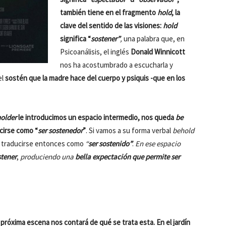
también tiene en el fragmento
hold
, la
clave del sentido de las visiones:
hold
significa “
sostener”
,
una palabra que, en
Psicoanálisis, el inglés
Donald Winnicott
nos ha acostumbrado a escucharla y
el
sostén que la madre hace del cuerpo y psiquis -que en los
older
le introducimos un espacio intermedio, nos queda
be
cirse como “
ser sostenedor
”
. Si vamos a su forma verbal
behold
 traducirse entonces como
“
ser sostenido”
.
En ese espacio
stener
,
produciendo una
bella expectación que permite ser
próxima escena nos contará de qué se trata esta. En el jardín