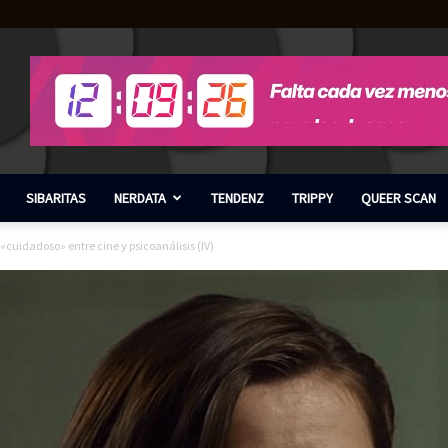
SIBARITAS
NERDATA
TENDENZ
TRIPPY
QUEER SCAN
 «cuidadoso» entre cine y psicoanálisis (IV)