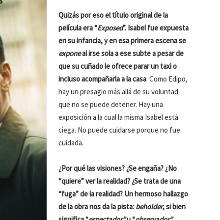
Quizás por eso el título original de la
película era “
Exposed
”. Isabel fue expuesta
en su infancia, y en esa primera escena se
expone
al irse sola a ese subte a pesar de
que su cuñado le ofrece parar un taxi o
incluso acompañarla a la casa
. Como Edipo,
hay un presagio más allá de su voluntad
que no se puede detener. Hay una
exposición a la cual la misma Isabel está
ciega. No puede cuidarse porque no fue
cuidada.
¿Por qué las visiones? ¿Se engaña? ¿No
“quiere” ver la realidad? ¿Se trata de una
“fuga” de la realidad? Un hermoso hallazgo
de la obra nos da la pista:
beholder
, si bien
significa “
espectador”
u “
observador”
,