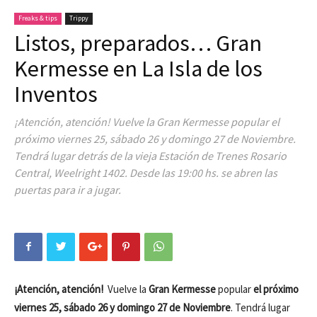
Freaks & tips
Trippy
Listos, preparados… Gran
Kermesse en La Isla de los
Inventos
¡Atención, atención! Vuelve la Gran Kermesse popular el
próximo viernes 25, sábado 26 y domingo 27 de Noviembre.
Tendrá lugar detrás de la vieja Estación de Trenes Rosario
Central, Weelright 1402. Desde las 19:00 hs. se abren las
puertas para ir a jugar.
¡Atención, atención!
Vuelve la
Gran Kermesse
popular
el próximo
viernes 25, sábado 26 y domingo 27 de Noviembre
. Tendrá lugar