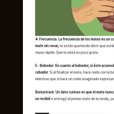
4-
Frecuencia
:
La frecuencia de los mates es un 
mate sin cesar,
te están queriendo decir que están
vayas rápido. Que la visita es poco grata.
5
–
Bebedor
:
En cuanto al bebedor, si éste acomoda
cebador
. Si al finalizar el mate, hace ruido con l
mientras que si hace un ruido exagerado expresar
Bonustrack
:
Un dato curioso es que el mate nunca
se recibió
o entregó el primer mate de la ronda, ya 