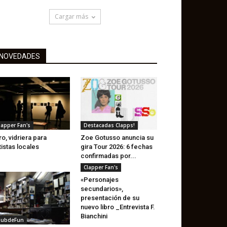
Cargar más
NOVEDADES
lapper Fan's
Destacadas Clapps!
ro, vidriera para
Zoe Gotusso anuncia su
tistas locales
gira Tour 2026: 6 fechas
confirmadas por...
Clapper Fan's
«Personajes
secundarios»,
presentación de su
nuevo libro _Entrevista F.
Bianchini
lubdeFun