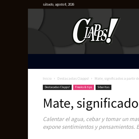
sábado, agosto 8, 2026
Clapps
Inicio
Destacadas Clapps!
Mate, significados a partir
Destacadas Clapps!
Freaks & tips
Sibaritas
Mate, significad
Calentar el agua, cebar y tomar un mat
expone sentimientos y pensamientos. E