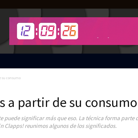
 de su consumo
os a partir de su consumo
e puede significar más que eso. La técnica forma parte 
n Clapps! reunimos algunos de los significados.