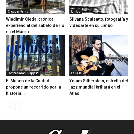
Clapper Fan's
Limbo
Wladimir Ojeda, crónica
Silvana Scuisatto, fotografía y
experiencial del sábalo de río
videoarte en su Limbo
en el Macro
Destacadas Clapps!
La la la
El Museo de la Ciudad
Yotam Silberstein, estrella del
propone un recorrido por la
jazz mundial brillará en el
historia...
Atlas