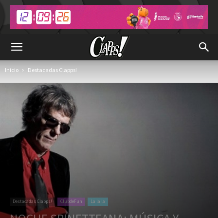
Inicio
Destacadas Clapps!
Destacadas Clapps!
ClubdeFun
La la la