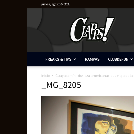
jueves, agosto 6, 2026
Clapps
FREAKS & TIPS
RAMPAS
CLUBDEFUN
Inicio
Guayasamín, «belleza americana» que viaja de la i
_MG_8205