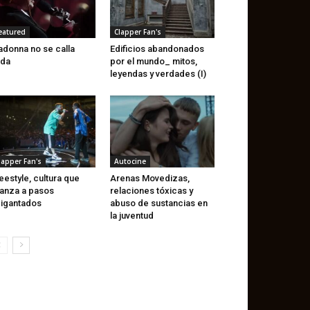
eatured
Clapper Fan's
donna no se calla
Edificios abandonados
ada
por el mundo_ mitos,
leyendas y verdades (I)
lapper Fan's
Autocine
eestyle, cultura que
Arenas Movedizas,
anza a pasos
relaciones tóxicas y
igantados
abuso de sustancias en
la juventud