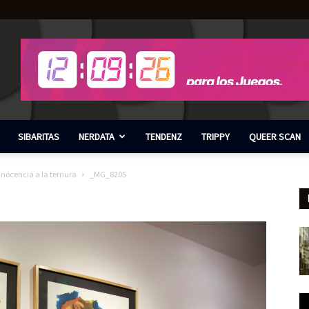
SIBARITAS
NERDATA
TENDENZ
TRIPPY
QUEER SCAN
nocencia a la ternura
_MG_8205