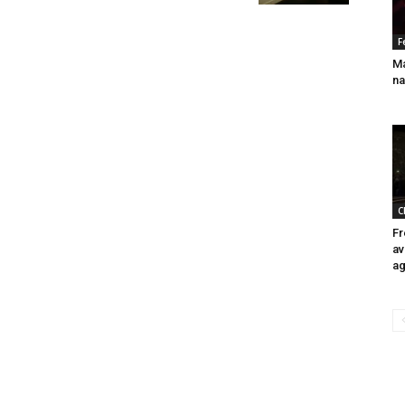
F
Ma
n
C
Fr
av
ag