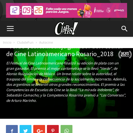
ClubdeFun
Autocine
Inicio
ClubdeFun
Autocine
«Verde», cortometraje ganador del Festival
de Cine Latinoamericano Rosario_2018
El Festival de Cine Latinoamericano finalizó su edición de plata con un
gran ganador. El premio al mejor cortometraje se lo llevó "Verde", de
Alonso Ruizpalacios de México. Un breve relato sobre la autoridad, el
traspaso del límite y la consecuencia de lo socialmente incorrecto. Además,
dos argentinos se llevaron otros grandes reconocimientos. El premio a las
Competencias de Escuelas de Cine se la llevó “La mirada indolente”, de
Sebastián Camacho; y la Competencia Rosarina premió a “Los Conversos”,
de Arturo Marinho.