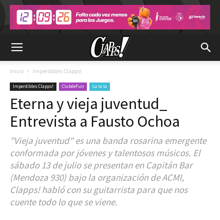
Inicio
Imperdibles Clapps!
Imperdibles Clapps!
ClubdeFun
La la la
Eterna y vieja juventud_
Entrevista a Fausto Ochoa
"Vieja juventud" es una banda rosarina emergente
conformada por jóvenes y talentosos músicos. El
sábado 13 de julio se presentan en Capitán Bar
(Mendoza 930) bajo la organización de ACMI,
Clapps! habló con su guitarrista para que nos
cuente todo lo que se viene.