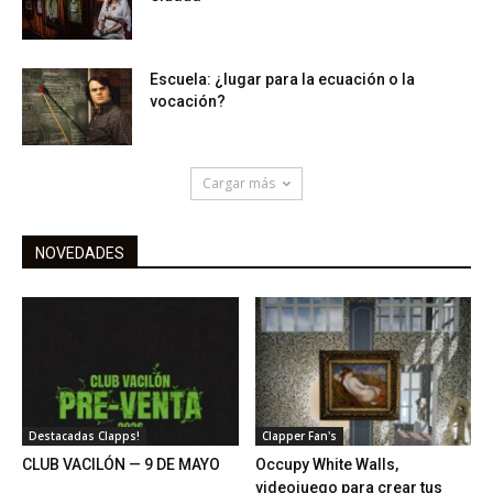
Escuela: ¿lugar para la ecuación o la
vocación?
Cargar más
NOVEDADES
Destacadas Clapps!
Clapper Fan's
CLUB VACILÓN — 9 DE MAYO
Occupy White Walls,
videojuego para crear tus