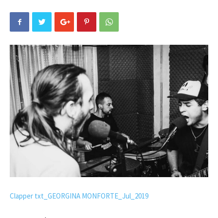
Clapper txt_GEORGINA MONFORTE_Jul_2019