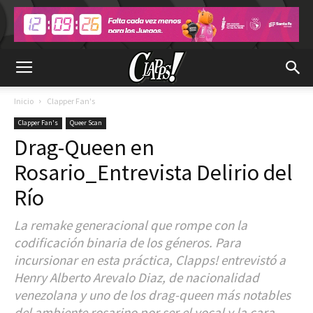
Inicio
Clapper Fan's
Clapper Fan's
Queer Scan
Drag-Queen en
Rosario_Entrevista Delirio del
Río
La remake generacional que rompe con la
codificación binaria de los géneros. Para
incursionar en esta práctica, Clapps! entrevistó a
Henry Alberto Arevalo Diaz, de nacionalidad
venezolana y uno de los drag-queen más notables
del ambiente rosarino por ser el vocal y la cara