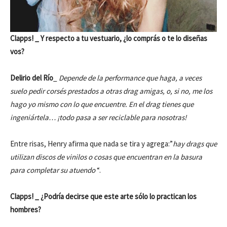
Clapps! _ Y respecto a tu vestuario, ¿lo comprás o te lo diseñas
vos?
Delirio del Río
_
Depende de la performance que haga, a veces
suelo pedir corsés prestados a otras drag amigas, o, si no, me los
hago yo mismo con lo que encuentre. En el drag tienes que
ingeniártela… ¡todo pasa a ser reciclable para nosotras!
Entre risas, Henry afirma que nada se tira y agrega:”
hay drags que
utilizan discos de vinilos o cosas que encuentran en la basura
para completar su atuendo
“.
Clapps! _ ¿Podría decirse que este arte sólo lo practican los
hombres?