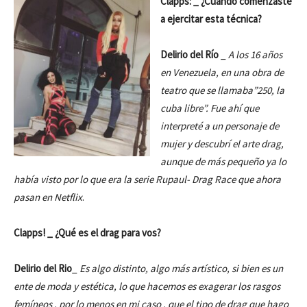
Clapps: _ ¿Cuándo comenzaste
a ejercitar esta técnica?
Delirio del Río
_
A los 16 años
en Venezuela, en una obra de
teatro que se llamaba”250, la
cuba libre”. Fue ahí que
interpreté a un personaje de
mujer y descubrí el arte drag,
aunque de más pequeño ya lo
había visto por lo que era la serie Rupaul- Drag Race que ahora
pasan en Netflix
.
Clapps! _ ¿Qué es el drag para vos?
Delirio del Rio
_
Es algo distinto, algo más artístico, si bien es un
ente de moda y estética, lo que hacemos es exagerar los rasgos
femíneos , por lo menos en mi caso , que el tipo de drag que hago