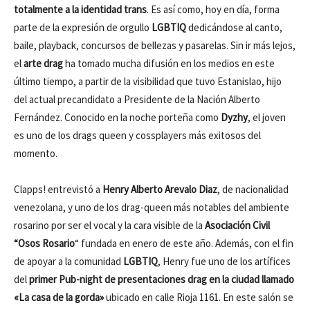
totalmente a la identidad trans
. Es así como, hoy en día, forma
parte de la expresión de orgullo
LGBTIQ
dedicándose al canto,
baile, playback, concursos de bellezas y pasarelas. Sin ir más lejos,
el
arte drag
ha tomado mucha difusión en los medios en este
último tiempo, a partir de la visibilidad que tuvo Estanislao, hijo
del actual precandidato a Presidente de la Nación Alberto
Fernández. Conocido en la noche porteña como
Dyzhy
, el joven
es uno de los drags queen y cossplayers más exitosos del
momento.
Clapps! entrevistó a
Henry Alberto Arevalo Diaz
, de nacionalidad
venezolana, y uno de los drag-queen más notables del ambiente
rosarino por ser el vocal y la cara visible de la
Asociación Civil
“Osos Rosario
“ fundada en enero de este año. Además, con el fin
de apoyar a la comunidad
LGBTIQ
, Henry fue uno de los artífices
del
primer Pub-night de presentaciones drag en la ciudad llamado
«La casa de la gorda»
ubicado en calle Rioja 1161. En este salón se