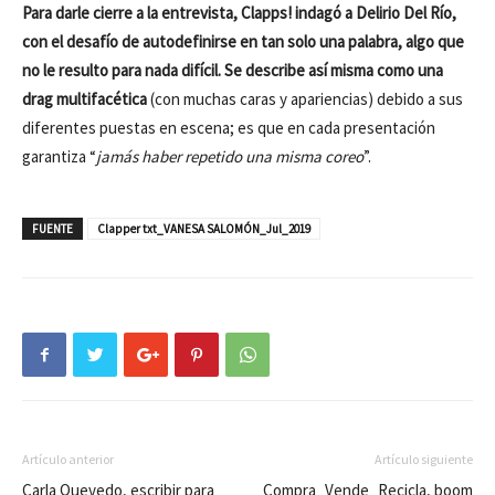
Para darle cierre a la entrevista, Clapps! indagó a Delirio Del Río,
con el desafío de autodefinirse en tan solo una palabra, algo que
no le resulto para nada difícil. Se describe así misma como una
drag multifacética
(con muchas caras y apariencias) debido a sus
diferentes puestas en escena; es que en cada presentación
garantiza “
jamás haber repetido una misma coreo
”.
FUENTE
Clapper txt_VANESA SALOMÓN_Jul_2019
Artículo anterior
Artículo siguiente
Carla Quevedo, escribir para
Compra_Vende_Recicla, boom