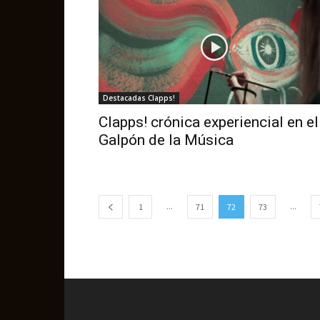
Destacadas Clapps!
Clapps! crónica experiencial en el
Galpón de la Música
...
...
1
71
72
73