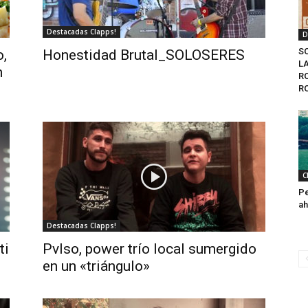
Destacadas Clapps!
D
S
,
Honestidad Brutal_SOLOSERES
LA
n
R
R
C
Pe
ah
Destacadas Clapps!
ti
Pvlso, power trío local sumergido
en un «triángulo»