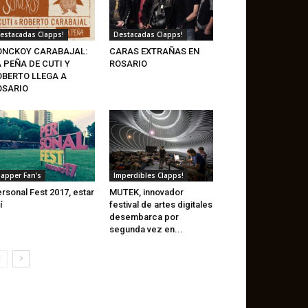
estacadas Clapps!
Destacadas Clapps!
ONCKOY CARABAJAL:
CARAS EXTRAÑAS EN
 PEÑA DE CUTI Y
ROSARIO
OBERTO LLEGA A
OSARIO
lapper Fan's
Imperdibles Clapps!
rsonal Fest 2017, estar
MUTEK, innovador
í
festival de artes digitales
desembarca por
segunda vez en...