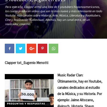
Para este año, Clapps! armó una lista de 5 youtubers hispanoamericanos,
los cuales producen videos que son lo más nuevo y más interesante en todo
Youtube. Hay canales sobre Historia, Arte, Música, Literatura y Booktubers,
Cine y Realización Audiovisual. Además, hay un canal extra, de un
realizador rosarino.
Clapper txt_Eugenio Menotti
Music Radar Clan:
Últimamente, hay en Youtube,
canales dedicados al estudio
de la Música, y su Historia. Por
ejemplo: Jaime Altozano,
Alvinsch, Histeria, Shaun