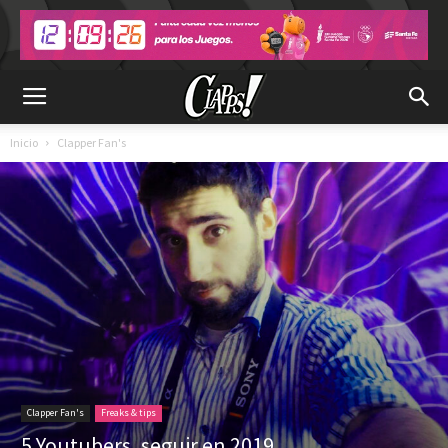
Inicio
Clapper Fan's
Clapper Fan's
Freaks & tips
5 Youtubers, seguir en 2019