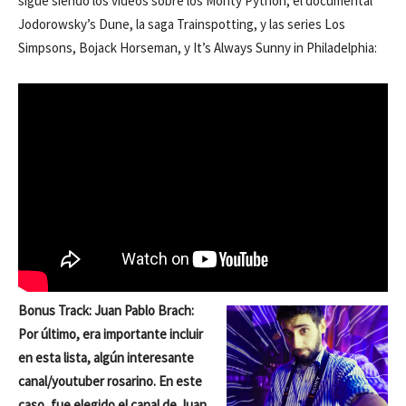
sigue siendo los videos sobre los Monty Python, el documental
Jodorowsky’s Dune, la saga Trainspotting, y las series Los
Simpsons, Bojack Horseman, y It’s Always Sunny in Philadelphia:
Bonus Track: Juan Pablo Brach:
Por último, era importante incluir
en esta lista, algún interesante
canal/youtuber rosarino. En este
caso, fue elegido el canal de Juan