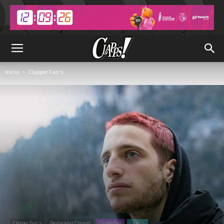
Inicio
Clapper Fan's
Clapper Fan's
Destacadas Clapps!
ClubdeFun
La la la