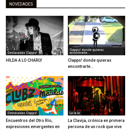
NOVEDADES
Clapps! donde quieras
Destacadas Clapps!
encontrarte...
HILDA A LO CHARLY
Clapps! donde quieras
encontrarte…
Destacadas Clapps!
La la la
Encuentros del Otro Río,
La Clavija, crónica en primera
expresiones emergentes en
persona de un rock que vive