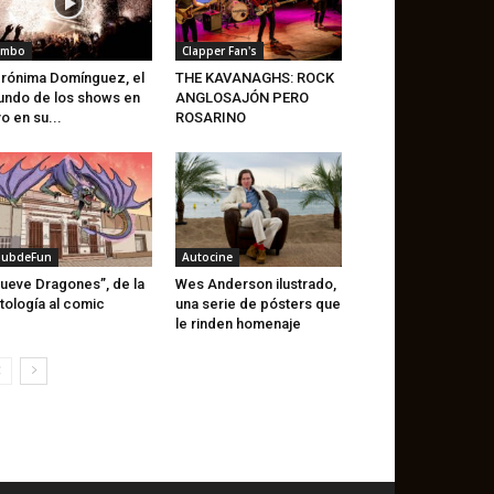
imbo
Clapper Fan's
rónima Domínguez, el
THE KAVANAGHS: ROCK
ndo de los shows en
ANGLOSAJÓN PERO
vo en su...
ROSARINO
lubdeFun
Autocine
ueve Dragones”, de la
Wes Anderson ilustrado,
tología al comic
una serie de pósters que
le rinden homenaje