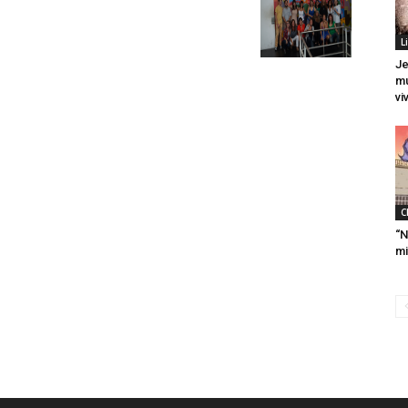
L
Je
mu
vi
C
“N
mi