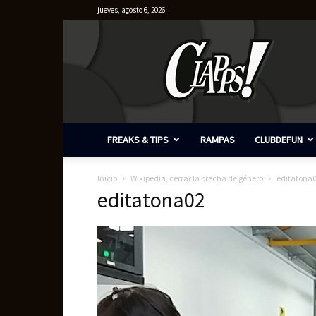
jueves, agosto 6, 2026
Clapps
FREAKS & TIPS
RAMPAS
CLUBDEFUN
Inicio
Wikipedia, cerrar la brecha de género
editatona
editatona02