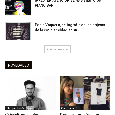
¡PRESTEN ATENCIÓN SE HA ABIERTO UN
PIANO BAR!
Pablo Vaquero, heliografía de los objetos
de la cotidianeidad en su...
Cargar más
NOVEDADES
Clapper Fan's
Clapper Fan's
(Di)sentires, antología
Trueque con La Watson,