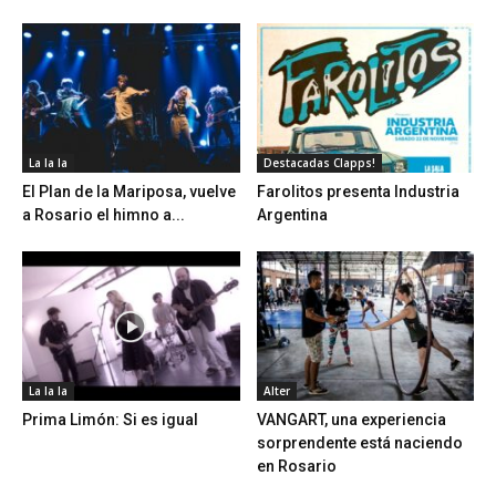
La la la
Destacadas Clapps!
El Plan de la Mariposa, vuelve
Farolitos presenta Industria
a Rosario el himno a...
Argentina
La la la
Alter
Prima Limón: Si es igual
VANGART, una experiencia
sorprendente está naciendo
en Rosario