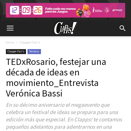
Inicio
Clapper Fan's
Clapper Fan's
Nerdata
TEDxRosario, festejar una
década de ideas en
movimiento_Entrevista
Verónica Bassi
En su décimo aniversario el megaevento que
celebra un festival de ideas se prepara para una
edición más que especial. En Clapps! te contamos
pequeños adelantos para adentrarnos en una