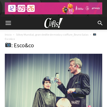
Inicio
Silkey Mundial, gran desfile de moda y coiffure_Bruno Salas
:
Esco&co
: Esco&co