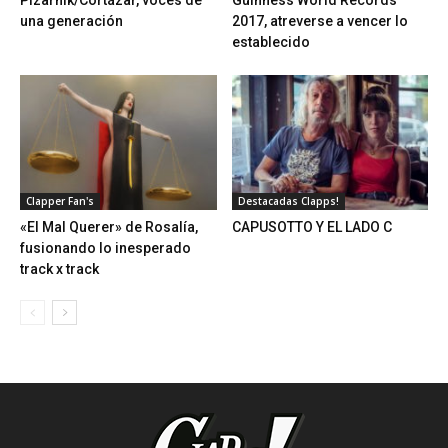
Pizarnik/Cortázar, voces de
Guinness World Records
una generación
2017, atreverse a vencer lo
establecido
Clapper Fan's
Destacadas Clapps!
«El Mal Querer» de Rosalía,
CAPUSOTTO Y EL LADO C
fusionando lo inesperado
track x track