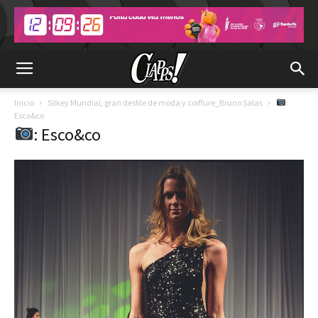
Inicio
Silkey Mundial, gran desfile de moda y coiffure_Bruno Salas
:
Esco&co
: Esco&co