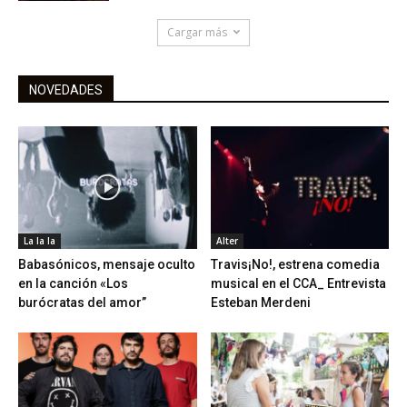
Cargar más
NOVEDADES
La la la
Alter
Babasónicos, mensaje oculto
Travis¡No!, estrena comedia
en la canción «Los
musical en el CCA_ Entrevista
burócratas del amor”
Esteban Merdeni