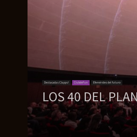
Destacadas Clapps!
ClubdeFun
Efemérides del futuro
LOS 40 DEL PLA