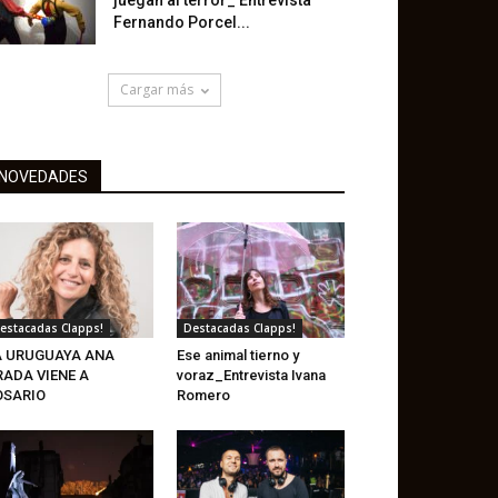
juegan al terror_ Entrevista
Fernando Porcel...
Cargar más
NOVEDADES
estacadas Clapps!
Destacadas Clapps!
A URUGUAYA ANA
Ese animal tierno y
RADA VIENE A
voraz_Entrevista Ivana
OSARIO
Romero