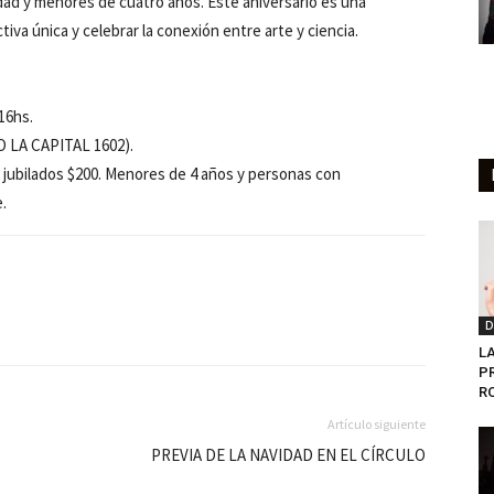
dad y menores de cuatro años. Este aniversario es una
tiva única y celebrar la conexión entre arte y ciencia.
16hs.
 LA CAPITAL 1602).
jubilados $200. Menores de 4 años y personas con
.
D
L
P
R
Artículo siguiente
PREVIA DE LA NAVIDAD EN EL CÍRCULO