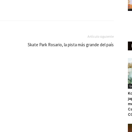
Artículo siguiente
Skate Park Rosario, la pista más grande del país
L
Ko
ja
mu
Ca
C