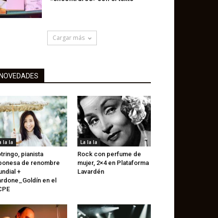
Cargar más
NOVEDADES
a la la
La la la
tringo, pianista
Rock con perfume de
ponesa de renombre
mujer, 2×4 en Plataforma
ndial +
Lavardén
rdone_Goldín en el
CPE