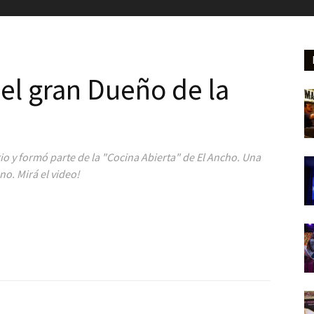
el gran Dueño de la
rio y formó parte de la "Cocina Abierta" de El Ancho. Una
no. Mirá el video!