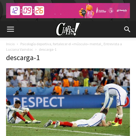
Inicio
Psicología deportiva, fortalecer el «músculo» mental_ Entrevista a
Luciana Vainstoc
descarga-1
descarga-1