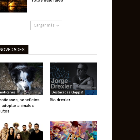
fotos naturales
Cargar más
NOVEDADES
moticanes
Destacadas Clapps!
oticanes, beneficios
Bio drexler.
 adoptar animales
ultos