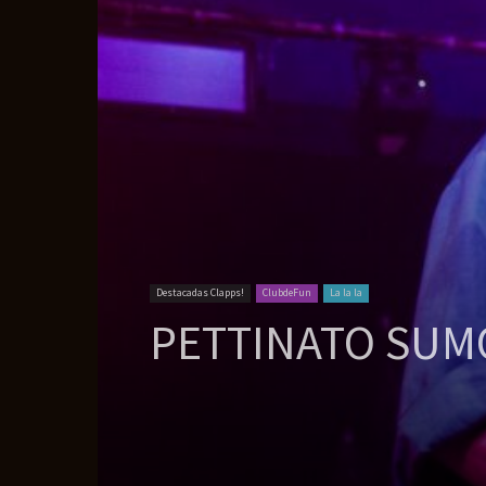
Destacadas Clapps!
ClubdeFun
La la la
PETTINATO SUMO