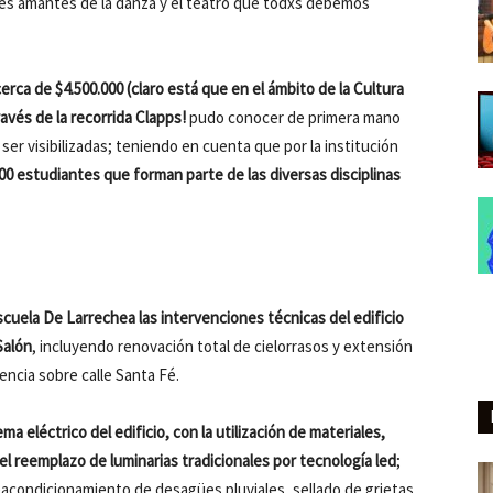
les amantes de la danza y el teatro que todxs debemos
rca de $4.500.000 (claro está que en el ámbito de la Cultura
avés de la recorrida Clapps!
pudo conocer de primera mano
 ser visibilizadas; teniendo en cuenta que por la institución
00 estudiantes que forman parte de las diversas disciplinas
 Escuela De Larrechea las intervenciones técnicas del edificio
Salón
, incluyendo renovación total de cielorrasos y extensión
encia sobre calle Santa Fé.
 eléctrico del edificio, con la utilización de materiales,
el reemplazo de luminarias tradicionales por tecnología led
;
eacondicionamiento de desagües pluviales, sellado de grietas,