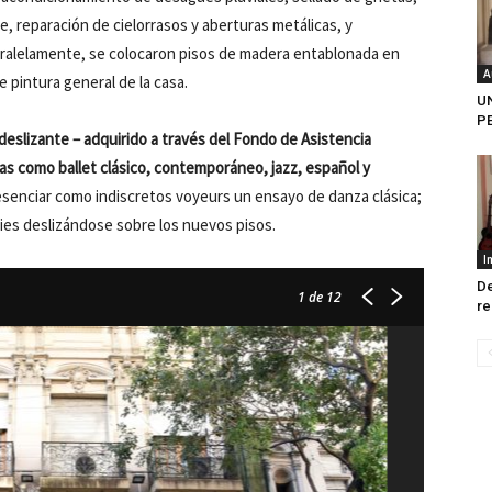
, reparación de cielorrasos y aberturas metálicas, y
Paralelamente, se colocaron pisos de madera entablonada en
A
e pintura general de la casa.
U
P
deslizante – adquirido a través del Fondo de Asistencia
inas como ballet clásico, contemporáneo, jazz, español y
esenciar como indiscretos voyeurs un ensayo de danza clásica;
 pies deslizándose sobre los nuevos pisos.
I
De
1
de 12
r