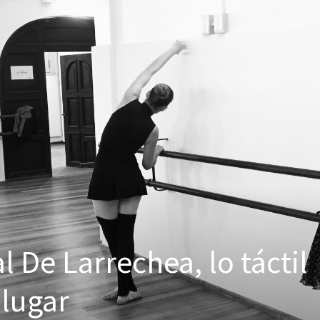
 De Larrechea, lo táctil
 lugar