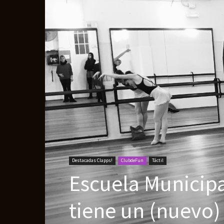
Destacadas Clapps!
ClubdeFun
Táctil
Escuela Municipal
tiene un (nuevo)