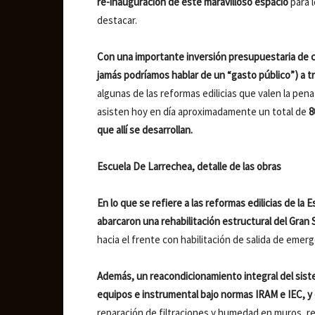
re-inauguración de este maravilloso espacio
para 
destacar.
Con una importante inversión presupuestaria de ce
jamás podríamos hablar de un “gasto público”) a tr
algunas de las reformas edilicias que valen la pena
asisten hoy en día aproximadamente un total de
8
que allí se desarrollan.
Escuela De Larrechea, detalle de las obras
En lo que se refiere a las reformas edilicias de la
abarcaron una rehabilitación estructural del Gran 
hacia el frente con habilitación de salida de emerg
Además, un reacondicionamiento integral del sistema
equipos e instrumental bajo normas IRAM e IEC, y 
reparación de filtraciones y humedad en muros, r