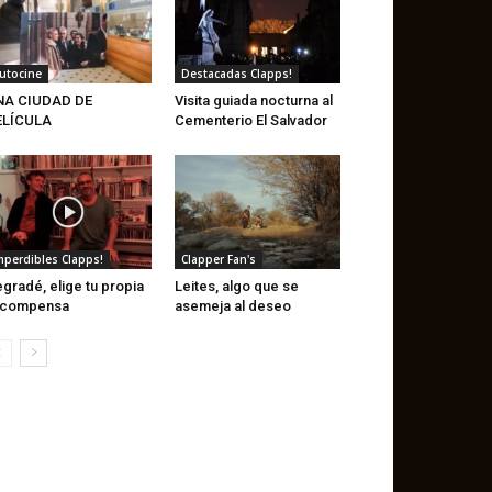
utocine
Destacadas Clapps!
NA CIUDAD DE
Visita guiada nocturna al
ELÍCULA
Cementerio El Salvador
mperdibles Clapps!
Clapper Fan's
gradé, elige tu propia
Leites, algo que se
ecompensa
asemeja al deseo