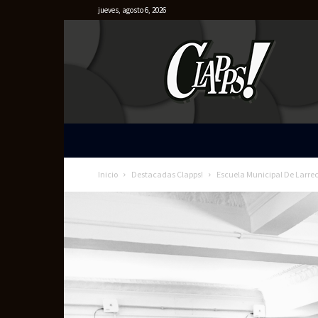
jueves, agosto 6, 2026
Clapps
Inicio
Destacadas Clapps!
Escuela Municipal De Larrech