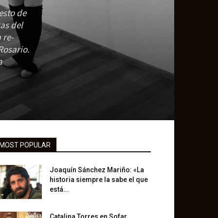
esto de
as del
 re-
Rosario.
a
MOST POPULAR
Joaquín Sánchez Mariño: «La
historia siempre la sabe el que
está...
Catalina Torres en Sofar