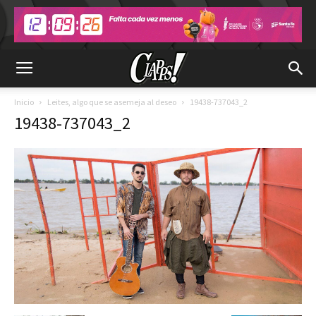
Inicio
Leites, algo que se asemeja al deseo
19438-737043_2
19438-737043_2