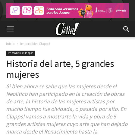
Inicio
Imperdibles Clapps!
Imperdibles Clapps!
Historia del arte, 5 grandes
mujeres
Si bien ahora se sabe que las mujeres desde el
Neolítico han participado en la creación de obras
de arte, la historia de las mujeres artistas por
mucho tiempo fue olvidada, o pasada por alto. En
Clapps! vamos a mostrarte la vida y obra de 5
grandes artistas mujeres cuyo arte que han dejado
marca desde el Renacimiento hasta la