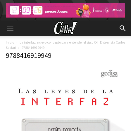
Inicio
La interfaz, nuevo concepto para entender el siglo XXI_Entrevista Carlos
Scolari
9788416919949
9788416919949