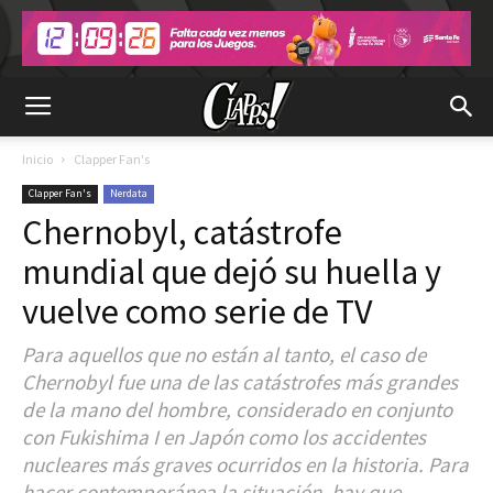
Inicio
Clapper Fan's
Clapper Fan's
Nerdata
Chernobyl, catástrofe
mundial que dejó su huella y
vuelve como serie de TV
Para aquellos que no están al tanto, el caso de
Chernobyl fue una de las catástrofes más grandes
de la mano del hombre, considerado en conjunto
con Fukishima I en Japón como los accidentes
nucleares más graves ocurridos en la historia. Para
hacer contemporánea la situación, hay que