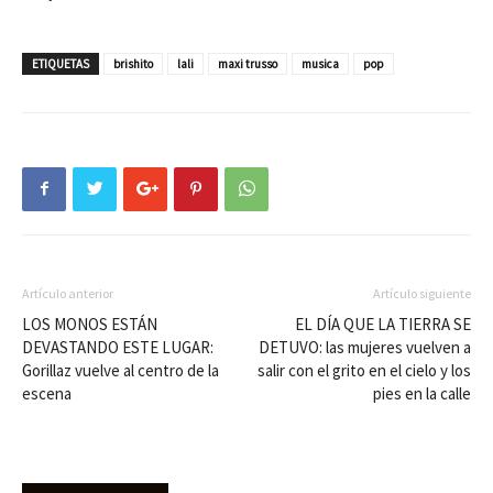
ETIQUETAS
brishito
lali
maxi trusso
musica
pop
Artículo anterior
Artículo siguiente
LOS MONOS ESTÁN
EL DÍA QUE LA TIERRA SE
DEVASTANDO ESTE LUGAR:
DETUVO: las mujeres vuelven a
Gorillaz vuelve al centro de la
salir con el grito en el cielo y los
escena
pies en la calle