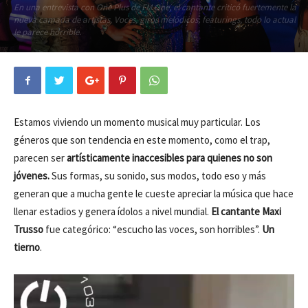
En una entrevista con One Plus de FM One, el cantante criticó fuertemente la
nueva camada de artistas. Voces, giros melódicos, featurings, todo lo actual
le parece horrible.
Estamos viviendo un momento musical muy particular. Los
géneros que son tendencia en este momento, como el trap,
parecen ser
artísticamente inaccesibles para quienes no son
jóvenes.
Sus formas, su sonido, sus modos, todo eso y más
generan que a mucha gente le cueste apreciar la música que hace
llenar estadios y genera ídolos a nivel mundial.
El cantante Maxi
Trusso
fue categórico: “escucho las voces, son horribles”.
Un
tierno
.