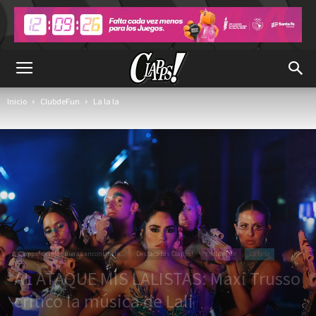
Inicio
ClubdeFun
La la la
Clapps! donde quieras encontrarte...
Destacadas Clapps!
ClubdeFun
La la la
AL ATAQUE MIS LALISTAS: Maxi Trusso
criticó la música de Lali