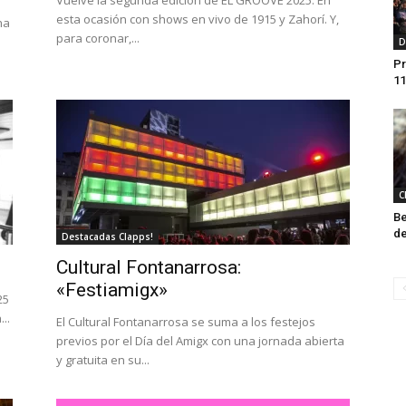
Vuelve la segunda edición de EL GROOVE 2025. En
esta ocasión con shows en vivo de 1915 y Zahorí. Y,
ha
para coronar,...
D
Pr
11
C
Be
de
Destacadas Clapps!
Cultural Fontanarrosa:
«Festiamigx»
25
..
El Cultural Fontanarrosa se suma a los festejos
previos por el Día del Amigx con una jornada abierta
y gratuita en su...