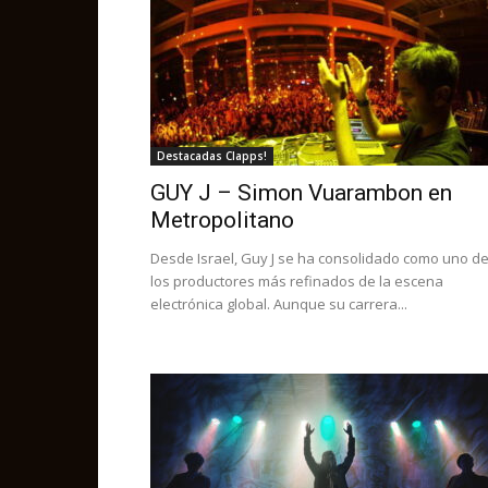
Destacadas Clapps!
GUY J – Simon Vuarambon en
Metropolitano
Desde Israel, Guy J se ha consolidado como uno d
los productores más refinados de la escena
electrónica global. Aunque su carrera...