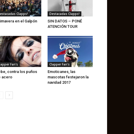
estacadas Clapps!
Destacadas Clapps!
imavera en el Galpón
SIN DATOS – PONÉ
ATENCIÓN TOUR
lapper Fan's
Clapper Fan's
be, contra los puños
Emoticanes, las
 acero
mascotas festejaron la
navidad 2017