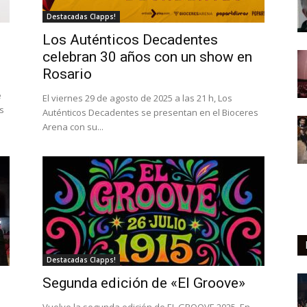
Destacadas Clapps!
Los Auténticos Decadentes
celebran 30 años con un show en
Rosario
e
El viernes 29 de agosto de 2025 a las 21 h, Los
s
Auténticos Decadentes se presentan en el Bioceres
Arena con su...
Destacadas Clapps!
Segunda edición de «El Groove»