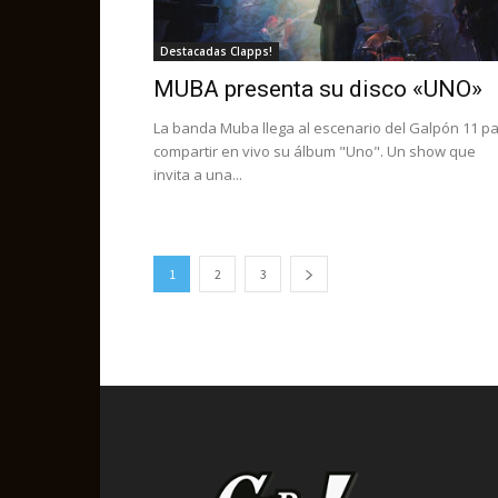
Destacadas Clapps!
MUBA presenta su disco «UNO»
La banda Muba llega al escenario del Galpón 11 p
compartir en vivo su álbum "Uno". Un show que
invita a una...
1
2
3