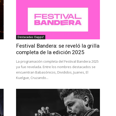
Destacadas Clapps!
Festival Bandera: se reveló la grilla
completa de la edición 2025
e
La programación completa del Festival Bandera 2025
ya fue revelada. Entre los nombres destacados se
encuentran Babasónicos, Divididos, Juanes, El
Kuelgue, Cruzando...