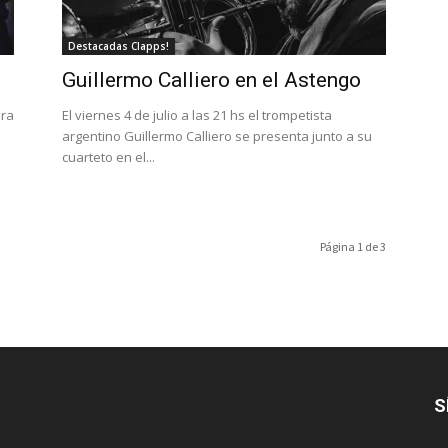
Destacadas Clapps!
Guillermo Calliero en el Astengo
ara
El viernes 4 de julio a las 21 hs el trompetista
argentino Guillermo Calliero se presenta junto a su
cuarteto en el...
Página 1 de 3
S