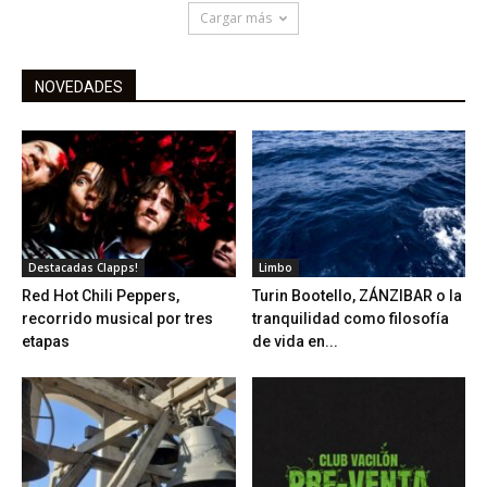
Cargar más
NOVEDADES
Destacadas Clapps!
Limbo
Red Hot Chili Peppers,
Turin Bootello, ZÁNZIBAR o la
recorrido musical por tres
tranquilidad como filosofía
etapas
de vida en...