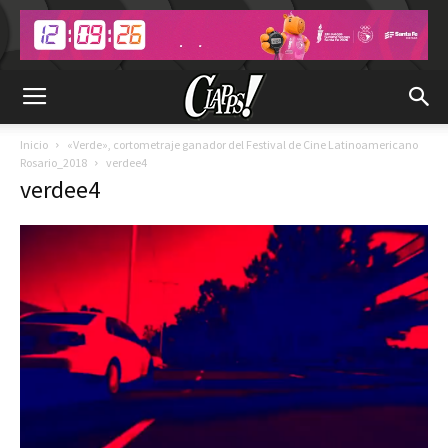
Inicio
«Verde», cortometraje ganador del Festival de Cine Latinoamericano
Rosario_2018
verdee4
verdee4